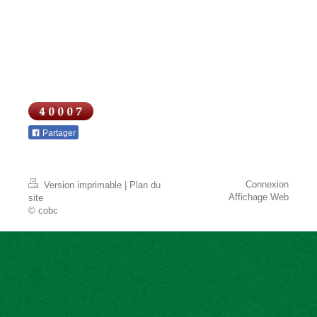
Partager
Connexion
Version imprimable
|
Plan du
Affichage Web
site
© cobc